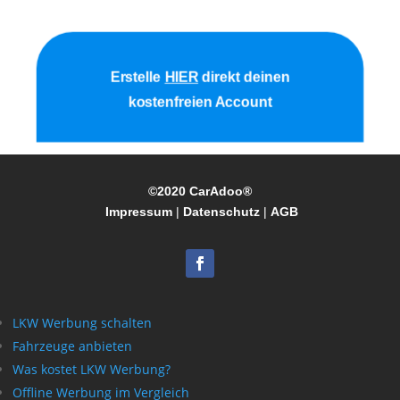
Erstelle
HIER
direkt deinen
kostenfreien Account
©2020 CarAdoo®
Impressum
|
Datenschutz
|
AGB
LKW Werbung schalten
Fahrzeuge anbieten
Was kostet LKW Werbung?
Offline Werbung im Vergleich