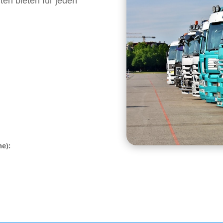
ten bieten für jeden
he):