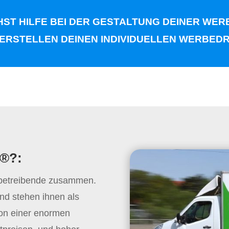
ST HILFE BEI DER GESTALTUNG DEINER WE
 ERSTELLEN DEINEN INDIVIDUELLEN WERBED
o®?:
rbetreibende zusammen.
nd stehen ihnen als
 von einer enormen