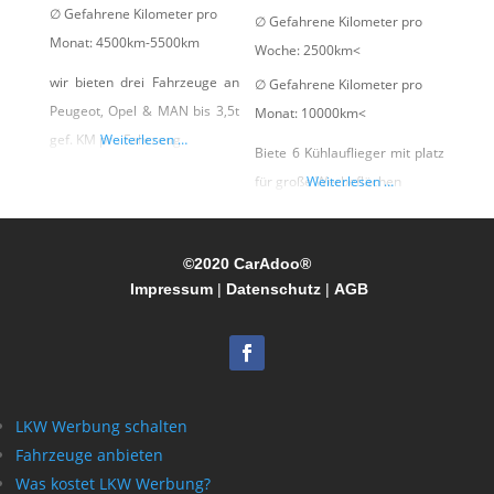
∅ Gefahrene Kilometer pro
∅ Gefahrene Kilometer pro
Monat:
4500km-5500km
Woche:
2500km<
wir bieten drei Fahrzeuge an
∅ Gefahrene Kilometer pro
Peugeot, Opel & MAN bis 3,5t
Monat:
10000km<
gef. KM pro Fahrzeug
Weiterlesen …
Biete 6 Kühlauflieger mit platz
für große Werbeflächen
Weiterlesen …
©2020 CarAdoo®
Impressum
|
Datenschutz
|
AGB
LKW Werbung schalten
Fahrzeuge anbieten
Was kostet LKW Werbung?