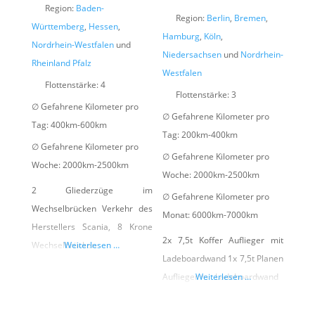
Region:
Baden-
Region:
Berlin
,
Bremen
,
Württemberg
,
Hessen
,
Hamburg
,
Köln
,
Nordrhein-Westfalen
und
Niedersachsen
und
Nordrhein-
Rheinland Pfalz
Westfalen
Flottenstärke:
4
Flottenstärke:
3
∅ Gefahrene Kilometer pro
∅ Gefahrene Kilometer pro
Tag:
400km-600km
Tag:
200km-400km
∅ Gefahrene Kilometer pro
∅ Gefahrene Kilometer pro
Woche:
2000km-2500km
Woche:
2000km-2500km
2 Gliederzüge im
∅ Gefahrene Kilometer pro
Wechselbrücken Verkehr des
Monat:
6000km-7000km
Herstellers Scania, 8 Krone
2x 7,5t Koffer Auflieger mit
Wechselbrücken
Weiterlesen …
Ladeboardwand 1x 7,5t Planen
Auflieger mit Ladeboardwand
Weiterlesen …