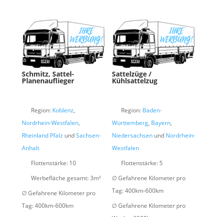
Schmitz, Sattel-
Sattelzüge /
Planenauflieger
Kühlsattelzug
Region:
Koblenz
,
Region:
Baden-
Nordrhein-Westfalen
,
Württemberg
,
Bayern
,
Rheinland Pfalz
und
Sachsen-
Niedersachsen
und
Nordrhein-
Anhalt
Westfalen
Flottenstärke:
10
Flottenstärke:
5
Werbefläche gesamt:
3m²
∅ Gefahrene Kilometer pro
Tag:
400km-600km
∅ Gefahrene Kilometer pro
Tag:
400km-600km
∅ Gefahrene Kilometer pro