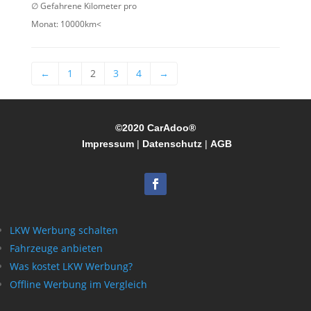
∅ Gefahrene Kilometer pro
Monat:
10000km<
←
1
2
3
4
→
©2020 CarAdoo®
Impressum
|
Datenschutz
|
AGB
LKW Werbung schalten
Fahrzeuge anbieten
Was kostet LKW Werbung?
Offline Werbung im Vergleich