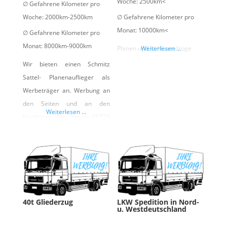
Woche:
2500km<
∅ Gefahrene Kilometer pro
Woche:
2000km-2500km
∅ Gefahrene Kilometer pro
Monat:
10000km<
∅ Gefahrene Kilometer pro
Monat:
8000km-9000km
Planen und Kühlsattelzüge
Weiterlesen …
Wir bieten einen Schmitz
Sattel- Planenauflieger als
Werbeträger an. Werbung an
den Seiten und an den
Weiterlesen …
Hecktüren. Wir sitzen in 06774
Muldestausee und bewegen
uns mit unseren Fahrzeugen
Deutschlandweit- die
Planenfahrzeuge besonders
im Ruhrgebiet, Rheinland-Pfalz
und Raum Koblenz
40t Gliederzug
LKW Spedition in Nord-
u. Westdeutschland